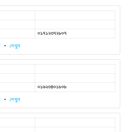
০১৭১২৩৭২৮০৭
ন
•
দেখুন
০১৬২৩৪০১৮০৮
ন
•
দেখুন