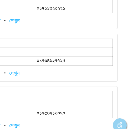
০১৭১১৩২৩২২১
ন
•
দেখুন
০১৭৩৪১২৭৭২৫
ন
•
দেখুন
০১৭৫৩২১৩০৭০
ন
•
দেখুন