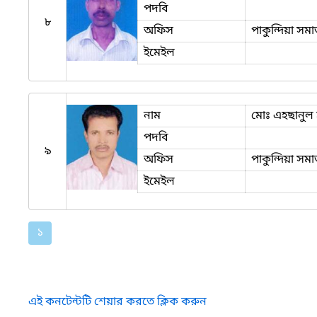
পদবি
৮
অফিস
পাকুন্দিয়া সম
ইমেইল
নাম
মোঃ এহছানুল
পদবি
৯
অফিস
পাকুন্দিয়া সম
ইমেইল
১
এই কনটেন্টটি শেয়ার করতে ক্লিক করুন