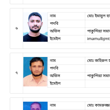
নাম
মোঃ ইমামুল হ
পদবি
৬
অফিস
পাকুন্দিয়া সম
ইমেইল
imamulbjmt
নাম
মোঃ জহিরুল 
পদবি
৭
অফিস
পাকুন্দিয়া সম
ইমেইল
নাম
মোঃ কামরুজ্জ