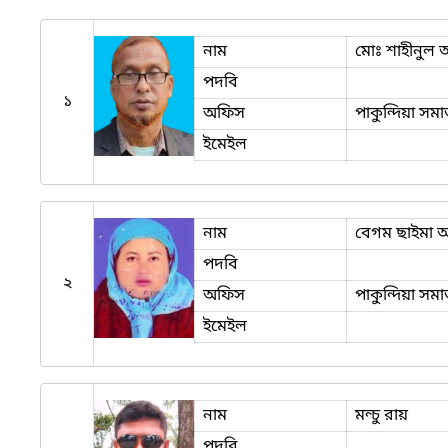
নাম
মোঃ শাহীনুল
পদবি
১
অফিস
পাকুন্দিয়া সম
ইমেইল
নাম
বেগম ছাইমা আ
পদবি
২
অফিস
পাকুন্দিয়া সম
ইমেইল
নাম
মন্চু রায়
পদবি