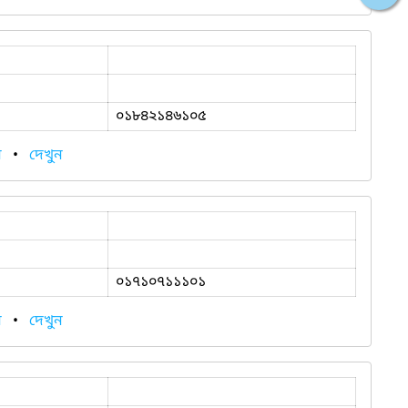
০১৮৪২১৪৬১০৫
ন
•
দেখুন
০১৭১০৭১১১০১
ন
•
দেখুন