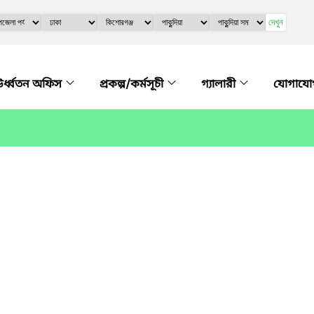
দেখুন
র্ধ্বতন অফিস
প্রকল্প/কর্মসূচী
গ্যালারী
যোগায