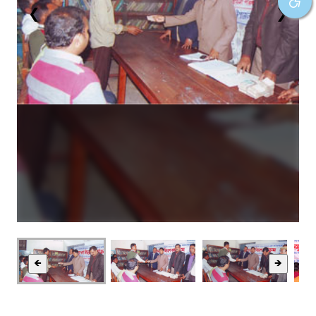
❮
❯
🡸
🡺